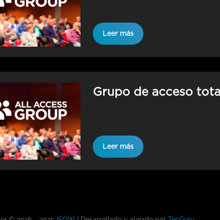
Leer más
Grupo de acceso total
Leer más
tor © 2016 – 2025
ISOW
| Desarrollado y alojado por
TecGuru