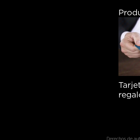
Prod
Tarje
regal
Derechos de au