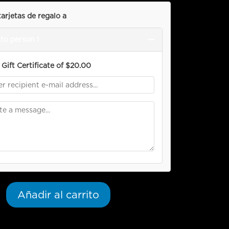
tarjetas de regalo a
−
to person 1
Gift Certificate of
$
20.00
Añadir al carrito