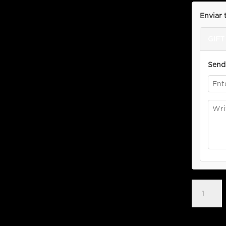
Enviar 
GIFT 
Send 
$60
Bonus
Gift
Card