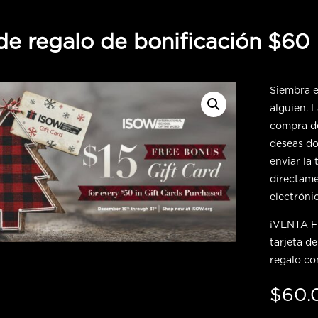
 de regalo de bonificación $60
Siembra e
alguien. L
compra de
deseas do
enviar la 
directame
electrónic
¡VENTA FL
tarjeta d
regalo c
$
60.