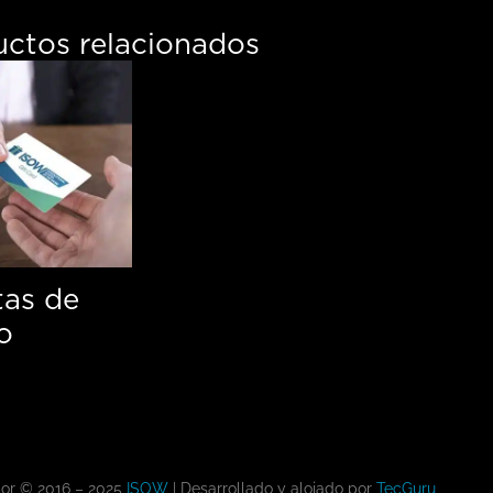
cantidad
uctos relacionados
tas de
o
tor © 2016 – 2025
ISOW
| Desarrollado y alojado por
TecGuru