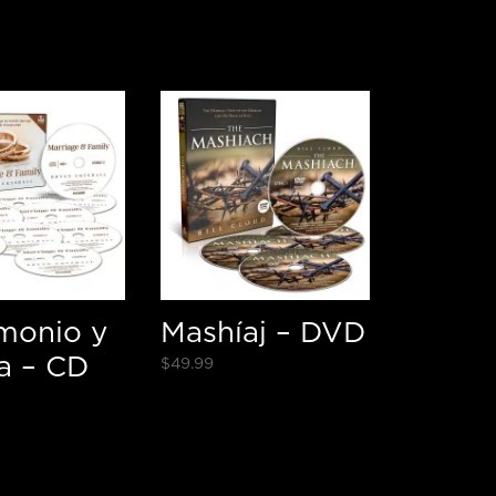
monio y
Mashíaj – DVD
ia – CD
$
49.99