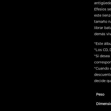
antigüeda
Efesios s
este lienz
tamaño na
librar bat
demás viv
*Este álb
*Los CD, 
*Si desea 
correspon
*Cuando c
descuento
decide qu
Peso
Dimensi