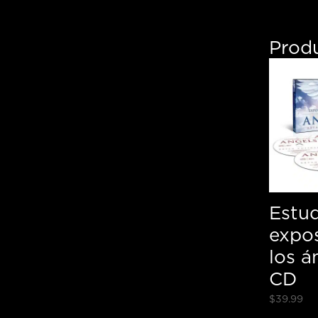
Prod
Estu
expos
los á
CD
$
39.99