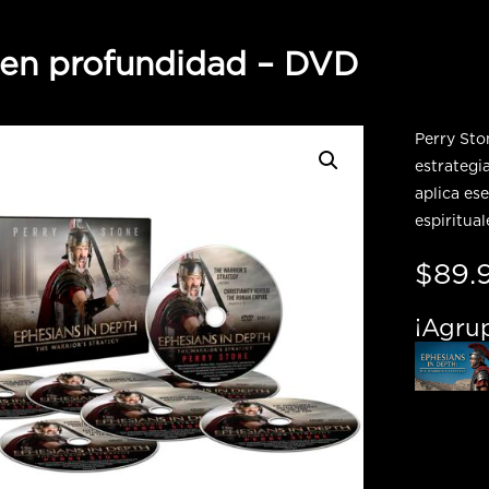
 en profundidad – DVD
Perry Sto
estrategi
aplica es
espiritual
$
89.
¡Agrup