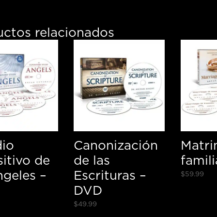
uctos relacionados
dio
Canonización
Matri
itivo de
de las
famil
ngeles –
Escrituras –
$
59.99
DVD
$
49.99