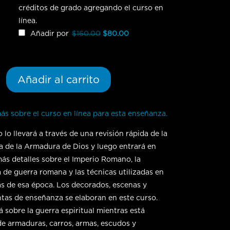
créditos de grado agregando el curso en
línea.
Original
Current
Añadir por
$
160.00
$
80.00
price
price
was:
is:
$160.00.
$80.00.
s
Añadir al carrito
s sobre el curso en línea para esta enseñanza.
 lo llevará a través de una revisión rápida de la
 de la Armadura de Dios y luego entrará en
s detalles sobre el Imperio Romano, la
a de guerra romana y las técnicas utilizadas en
las de esa época. Los decorados, escenas y
tas de enseñanza se elaboran en este curso.
 sobre la guerra espiritual mientras está
e armaduras, carros, armas, escudos y