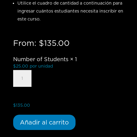
Utilice el cuadro de cantidad a continuación para
ingresar cuántos estudiantes necesita inscribir en
este curso.
From:
$
135.00
Number of Students
× 1
$
25.00
por unidad
Lord's
Imminent
Return
-
Group
$
135.00
Student
cantidad
Añadir al carrito