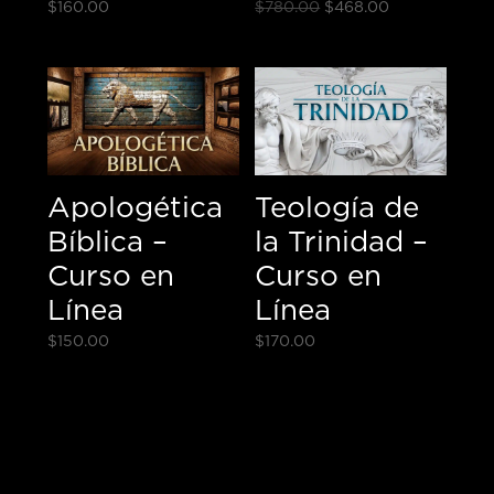
Original
Current
$
160.00
$
780.00
$
468.00
price
price
was:
is:
$780.00.
$468.00.
Apologética
Teología de
Bíblica –
la Trinidad –
Curso en
Curso en
Línea
Línea
$
150.00
$
170.00