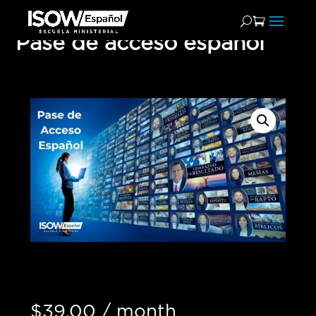
Pase de acceso español
$
39.00
/ month