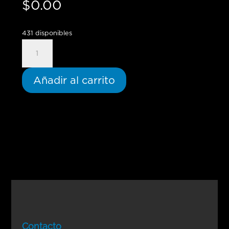
$
0.00
431 disponibles
Practical
Use
of
Añadir al carrito
Spiritual
Gifts
-
Teaching
Conference-
In
Person
cantidad
Contacto