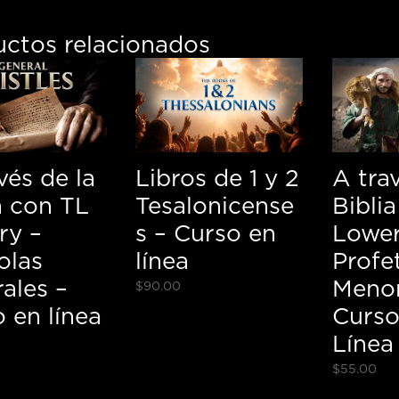
uctos relacionados
vés de la
Libros de 1 y 2
A tra
a con TL
Tesalonicense
Bibli
ry –
s – Curso en
Lower
olas
línea
Profe
ales –
Menor
$
90.00
 en línea
Curso
Línea
$
55.00