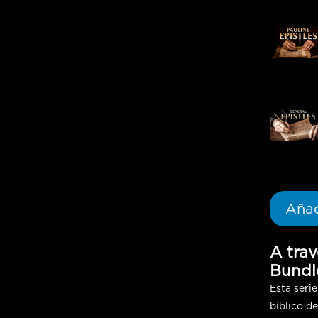
Añad
A trav
Bundl
Esta seri
bíblico de