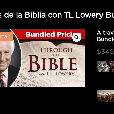
s de la Biblia con TL Lowery B
A trav
rta!
Bundl
$
340