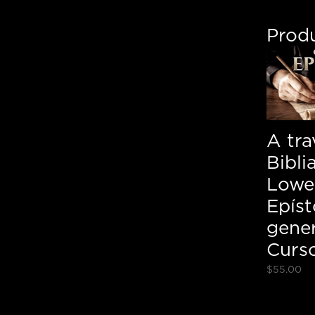
Prod
A tra
Bibli
Lowe
Epíst
gener
Curso
$
55.00