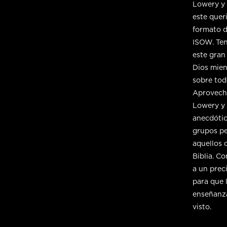
Lowery y 
este quer
formato d
ISOW. Ten
este gran
Dios mien
sobre todo
Aproveche
Lowery y 
anecdótic
grupos pe
aquellos 
Biblia. C
a un prec
para que 
enseñanza
visto.