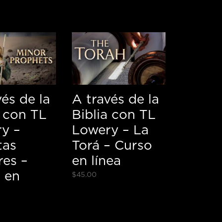
vés de la
A través de la
a con TL
Biblia con TL
y –
Lowery – La
tas
Torá – Curso
es –
en línea
 en
$
45.00