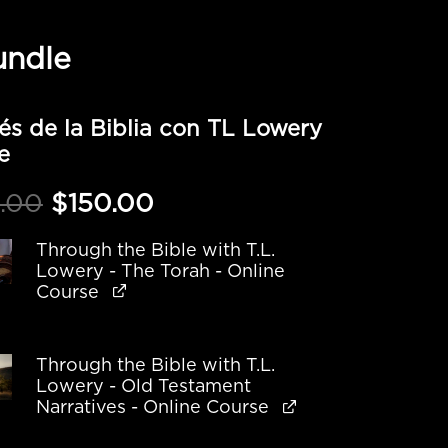
undle
és de la Biblia con TL Lowery
e
Original
Current
.00
$
150.00
price
price
was:
is:
Through the Bible with T.L.
Lowery - The Torah - Online
$340.00.
$150.00.
Course
Through the Bible with T.L.
Lowery - Old Testament
Narratives - Online Course