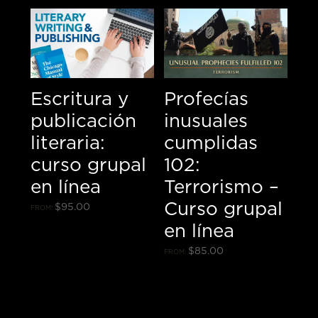
Escritura y
Profecías
publicación
inusuales
literaria:
cumplidas
curso grupal
102:
en línea
Terrorismo –
Curso grupal
$
95.00
FROM:
en línea
$
85.00
FROM: