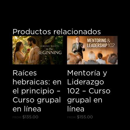
Productos relacionados
Raíces
Mentoría y
hebraicas: en
Liderazgo
el principio –
102 – Curso
Curso grupal
grupal en
en línea
línea
$
135.00
$
155.00
FROM:
FROM: