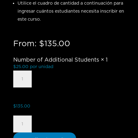
Utilice el cuadro de cantidad a continuación para
ingresar cuántos estudiantes necesita inscribir en
este curso.
From:
$
135.00
Number of Additional Students
× 1
$
25.00
por unidad
Understanding
the
Times
and
Seasons
$
135.00
-
Understanding
Group
the
Student
Times
cantidad