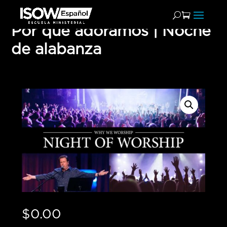
Por qué adoramos | Noche
de alabanza
$
0.00