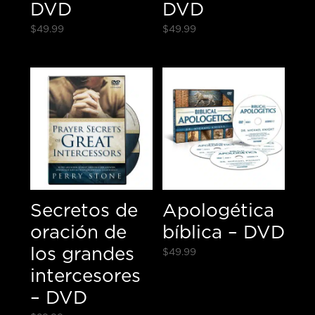
DVD
DVD
$
49.99
$
49.99
Secretos de
Apologética
oración de
bíblica – DVD
los grandes
$
49.99
intercesores
– DVD