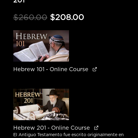
201
Original
Current
$
260.00
$
208.00
price
price
was:
is:
$260.00.
$208.00.
Hebrew 101 - Online Course
Hebrew 201 - Online Course
El Antiguo Testamento fue escrito originalmente en