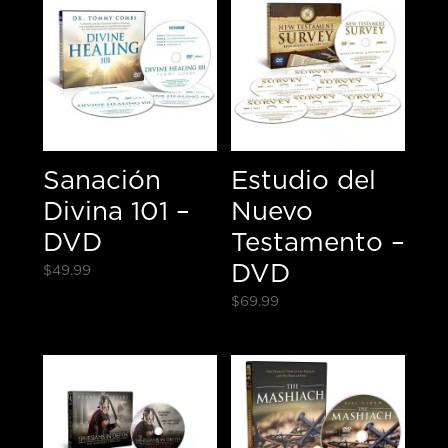
Sanación
Estudio del
Divina 101 –
Nuevo
DVD
Testamento –
DVD
$
49.99
$
69.99