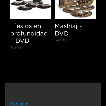
Efesios en
Mashíaj –
profundidad
DVD
– DVD
$
49.99
$
89.99
Contacto